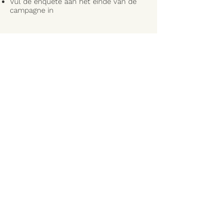
Vul de enquête aan het einde van de
campagne in
Ontdek de foto's van
de ambassadeurs
GALERIJ