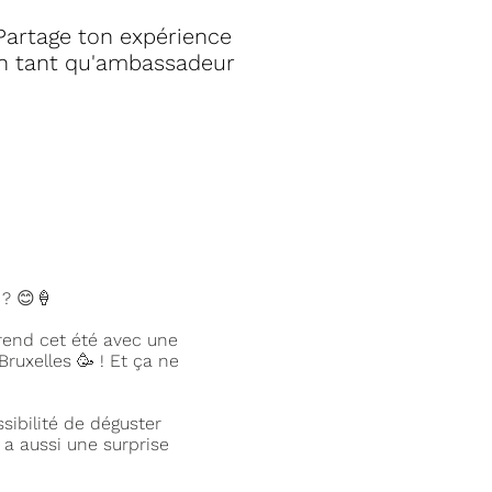
Partage ton expérience
n tant qu'ambassadeur
 ? 😊🍦
rend cet été avec une
Bruxelles 🥳 ! Et ça ne
sibilité de déguster
y a aussi une surprise