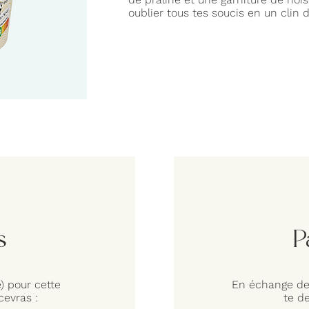
oublier tous tes soucis en un clin d
s
P
e) pour cette
En échange des
evras :
te d