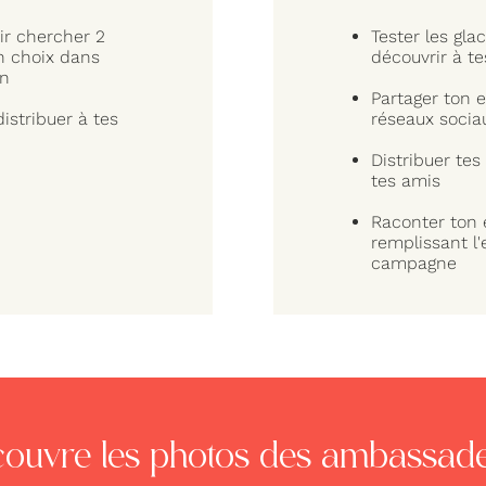
ir chercher 2
Tester les glac
n choix dans
découvrir à te
in
Partager ton 
istribuer à tes
réseaux socia
Distribuer tes
tes amis
Raconter ton 
remplissant l
campagne
ouvre les photos des ambassad