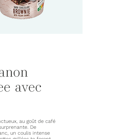
anon
ee avec
ctueux, au goût de café
surprenante. De
nc, un coulis intense
ttes grillées te feront