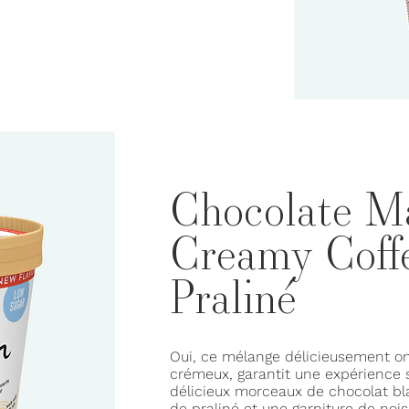
Chocolate M
Creamy Coff
Praliné
Oui, ce mélange délicieusement on
crémeux, garantit une expérience 
délicieux morceaux de chocolat bla
de praliné et une garniture de noise