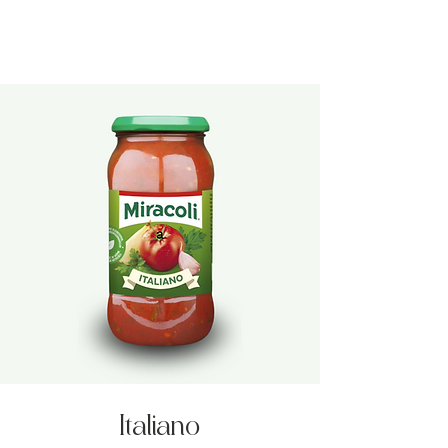
Ital
iano