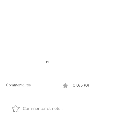
0.0/5 (0)
Commentaires
Bruschetta 🥖
Pizza Caprese 🍕
Commenter et noter...