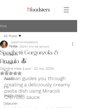
Post
All Posts
JuliaFromFoodsters
All Posts
6 nov. 2024
1 min de lecture
Spaghetti Gorgonzola &
Cocktails
Arugula 🍝
Dessert
Dernière mise à jour :
22 nov. 2024
Fun
Noté NaN étoiles sur 5.
Nathan guides you through 
Viande
creating a deliciously creamy 
Eté
pasta dish using Miracoli 
Veggie-Vegan
Cremoso sauce.
Déjeuner