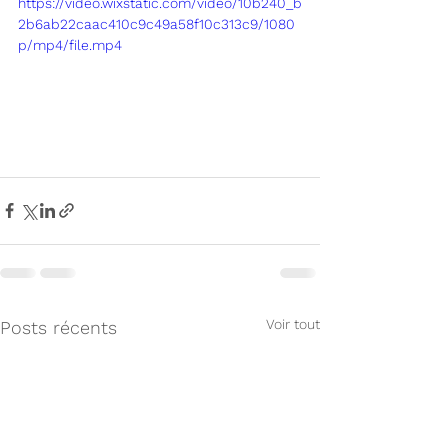
https://video.wixstatic.com/video/10b240_b
2b6ab22caac410c9c49a58f10c313c9/1080
p/mp4/file.mp4
Voir tout
Posts récents