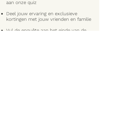
aan onze quiz
Deel jouw ervaring en exclusieve
kortingen met jouw vrienden en familie
Vul de enquête aan het einde van de
campagne in
Ontdek de foto's van
de ambassadeurs